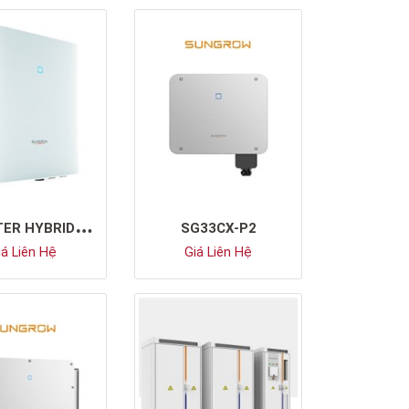
I
NVERTER HYBRID SUNGROW SH5.0RT
SG33CX-P2
á Liên Hệ
Giá Liên Hệ