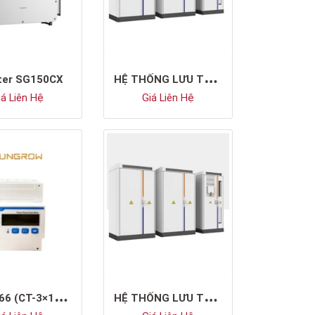
H
Ệ THỐNG LƯU TRỮ ĐIỆN SUNGROW ST106CP-50HV
rter SG150CX
á Liên Hệ
Giá Liên Hệ
D
TSU666 (CT-3×100A)
H
Ệ THỐNG LƯU TRỮ ĐIỆN SUNGROW ST101CP-50HV