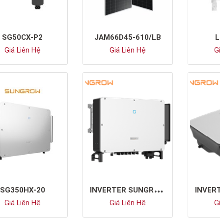
SG50CX-P2
JAM66D45-610/LB
L
Giá Liên Hệ
Giá Liên Hệ
Gi
I
NVERTER SUNGROW SG125CX-P2
SG350HX-20
Giá Liên Hệ
Giá Liên Hệ
Gi