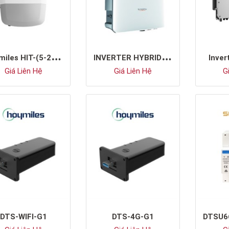
H
oymiles HIT-(5-20)L-G3
I
NVERTER HYBRID SUNGROW SH10RT
Inve
Giá Liên Hệ
Giá Liên Hệ
Gi
DTS-WIFI-G1
DTS-4G-G1