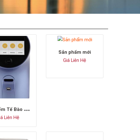
Sản phẩm mới
Giá Liên Hệ
M
áy Đếm Tế Bào Nấm Men Tự Động
á Liên Hệ