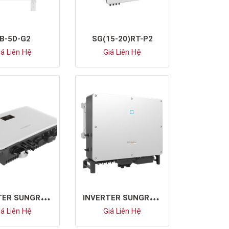
B-5D-G2
SG(15-20)RT-P2
á Liên Hệ
Giá Liên Hệ
I
NVERTER SUNGROW SG5.0RS
I
NVERTER SUNGROW SG50CX
á Liên Hệ
Giá Liên Hệ