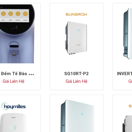
M
áy Đếm Tế Bào Nấm Men Tự Động
SG10RT-P2
Giá Liên Hệ
Giá Liên Hệ
Gi