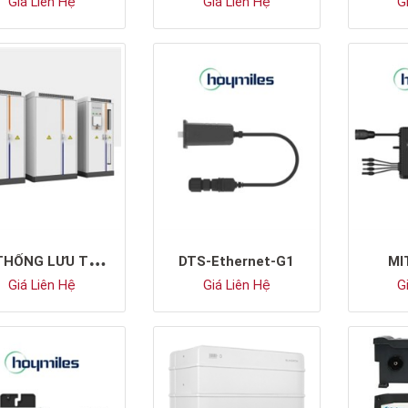
Giá Liên Hệ
Giá Liên Hệ
Gi
H
Ệ THỐNG LƯU TRỮ ĐIỆN SUNGROW ST111CP-50HV
DTS-Ethernet-G1
MI
Giá Liên Hệ
Giá Liên Hệ
Gi