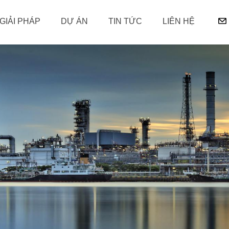
GIẢI PHÁP
DỰ ÁN
TIN TỨC
LIÊN HỆ
 & PIN LƯU TRỮ
GHIỆM
NĂNG LƯỢNG
QUẢN LÝ THÔNG MINH