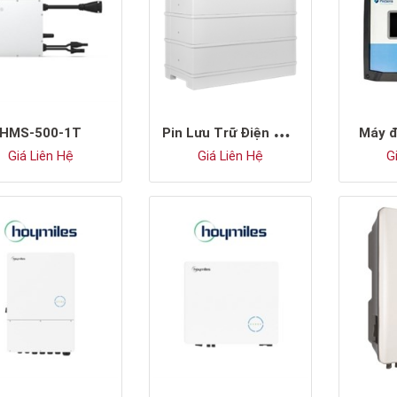
P
in Lưu Trữ Điện LFP Điện Áp Cao Sungrow SBR128
HMS-500-1T
Máy đ
Giá Liên Hệ
Giá Liên Hệ
Gi