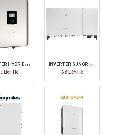
I
NVERTER HYBRID SUNGROW SH5K-30
I
NVERTER SUNGROW SG110CX
á Liên Hệ
Giá Liên Hệ