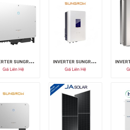
I
NVERTER SUNGROW SG33CX
I
NVERTER SUNGROW SG10KTL-M
Giá Liên Hệ
Giá Liên Hệ
Gi