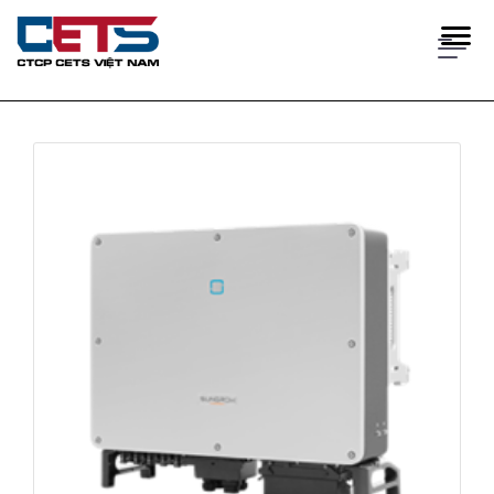
SẢN PHẨM
SẢN PHẨM
ĐIỆN MẶT TRỜI & PIN LƯU TRỮ
ĐIỆN MẶT TRỜI & PIN LƯU TRỮ
THIẾT BỊ THÍ NGHIỆM
THIẾT BỊ THÍ NGHIỆM
THIẾT BỊ TIẾT KIỆM ĐIỆN
GIẢI PHÁP
GIẢI PHÁP
NĂNG LƯỢNG
NĂNG LƯỢNG
QUẢN LÝ THÔNG MINH
QUẢN LÝ THÔNG MINH
DỰ ÁN
-THIẾT BỊ TỰ ĐỘNG HÓA
-THIẾT BỊ TỰ ĐỘNG HÓA
TIN TỨC
LIÊN HỆ