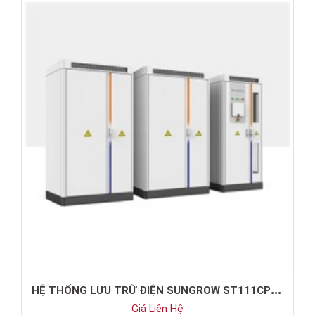
H
Ệ THỐNG LƯU TRỮ ĐIỆN SUNGROW ST111CP-50HV
Giá Liên Hệ