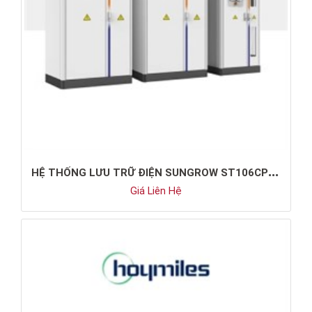
H
Ệ THỐNG LƯU TRỮ ĐIỆN SUNGROW ST106CP-50HV
Giá Liên Hệ