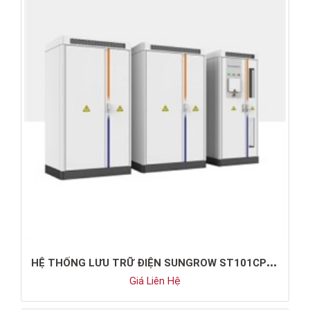
H
Ệ THỐNG LƯU TRỮ ĐIỆN SUNGROW ST101CP-50HV
Giá Liên Hệ