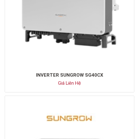
-THIẾT BỊ TỰ ĐỘNG HÓA
-THIẾT BỊ TỰ ĐỘNG HÓA
INVERTER SUNGROW SG40CX
Giá Liên Hệ