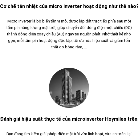
NĂNG LƯỢNG
Cơ chế tản nhiệt của micro inverter hoạt động như thế nào
QUẢN LÝ THÔNG MINH
Micro inverter là bộ biến tần vi mô, được lắp đặt trực tiếp phía sau mỗi
-THIẾT BỊ TỰ ĐỘNG HÓA
tấm pin năng lượng mặt trời, giúp chuyển đổi dòng điện một chiều (DC)
-THIẾT BỊ TỰ ĐỘNG HÓA
thành dòng điện xoay chiều (AC) ngay tại nguồn phát. Nhờ thiết kế nhỏ
gọn, mỗi tấm pin hoạt động độc lập, tối ưu hóa hiệu suất và giảm tổn
thất do bóng râm, ...
Đánh giá hiệu suất thực tế của microinverter Hoymiles trên
Bạn đang tìm kiếm giải pháp điện mặt trời vừa linh hoạt, vừa an toàn, lại