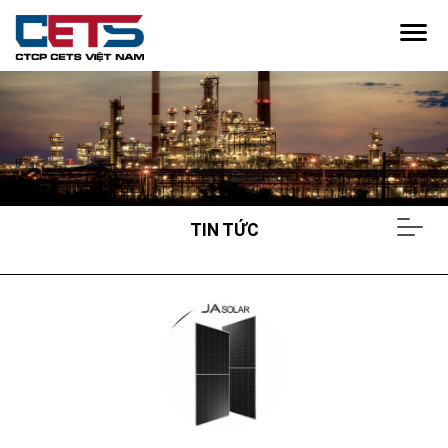
SẢN PHẨM
ĐIỆN MẶT TRỜI & PIN LƯU TRỮ
THIẾT BỊ THÍ NGHIỆM
GIẢI PHÁP
TIN TỨC
NĂNG LƯỢNG
QUẢN LÝ THÔNG MINH
SẢN PHẨM
DỰ ÁN
ĐIỆN MẶT TRỜI & PIN LƯU TRỮ
THIẾT BỊ THÍ NGHIỆM
TIN TỨC
THIẾT BỊ TIẾT KIỆM ĐIỆN
LIÊN HỆ
GIẢI PHÁP