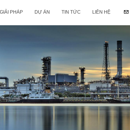
GIẢI PHÁP
DỰ ÁN
TIN TỨC
LIÊN HỆ
 & PIN LƯU TRỮ
GHIỆM
NĂNG LƯỢNG
QUẢN LÝ THÔNG MINH