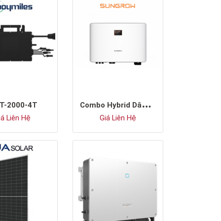
C
ombo Hybrid Dân Dụng 1P
T-2000-4T
á Liên Hệ
Giá Liên Hệ