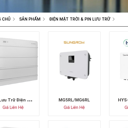
G CHỦ
SẢN PHẨM
ĐIỆN MẶT TRỜI & PIN LƯU TRỮ
P
in Lưu Trữ Điện LFP Điện Áp Cao Sungrow SBR096
MG5RL/MG6RL
HYS-
Giá Liên Hệ
Giá Liên Hệ
Gi