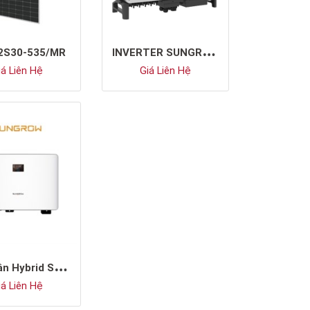
I
NVERTER SUNGROW SG40CX
2S30-535/MR
á Liên Hệ
Giá Liên Hệ
B
iến Tần Hybrid SH6.0RS-20
á Liên Hệ