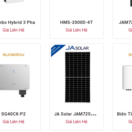
bo Hybrid 3 Pha
HMS-2000D-4T
JAM7
Giá Liên Hệ
Giá Liên Hệ
Gi
J
A Solar JAM72S30-565/LR
SG40CX-P2
Giá Liên Hệ
Giá Liên Hệ
Gi