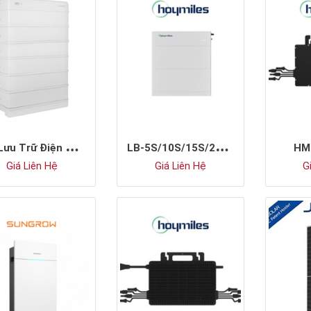
P
in Lưu Trữ Điện LFP Điện Áp Cao Sungrow SBR192
L
B-5S/10S/15S/20S-G2
HM
Giá Liên Hệ
Giá Liên Hệ
Gi