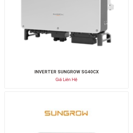
-THIẾT BỊ TỰ ĐỘNG HÓA
-THIẾT BỊ TỰ ĐỘNG HÓA
INVERTER SUNGROW SG40CX
Giá Liên Hệ