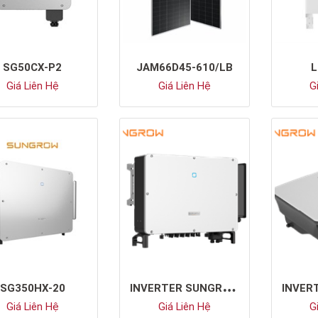
SG50CX-P2
JAM66D45-610/LB
L
Giá Liên Hệ
Giá Liên Hệ
Gi
I
NVERTER SUNGROW SG125CX-P2
SG350HX-20
Giá Liên Hệ
Giá Liên Hệ
Gi