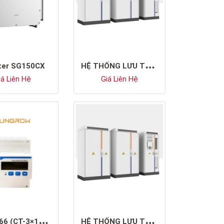
H
Ệ THỐNG LƯU TRỮ ĐIỆN SUNGROW ST106CP-50HV
rter SG150CX
á Liên Hệ
Giá Liên Hệ
D
TSU666 (CT-3×100A)
H
Ệ THỐNG LƯU TRỮ ĐIỆN SUNGROW ST101CP-50HV