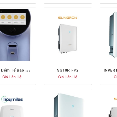
M
áy Đếm Tế Bào Nấm Men Tự Động
SG10RT-P2
Giá Liên Hệ
Giá Liên Hệ
Gi