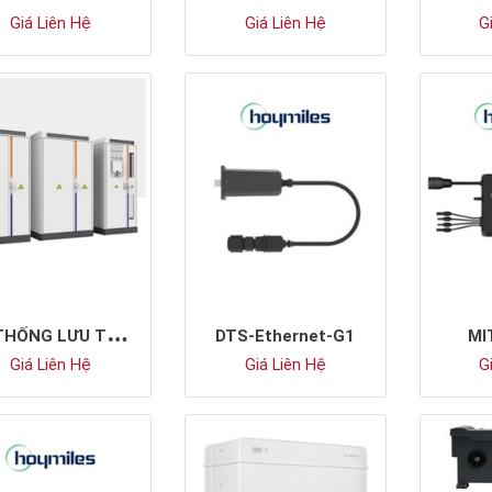
Giá Liên Hệ
Giá Liên Hệ
Gi
H
Ệ THỐNG LƯU TRỮ ĐIỆN SUNGROW ST111CP-50HV
DTS-Ethernet-G1
MI
Giá Liên Hệ
Giá Liên Hệ
Gi