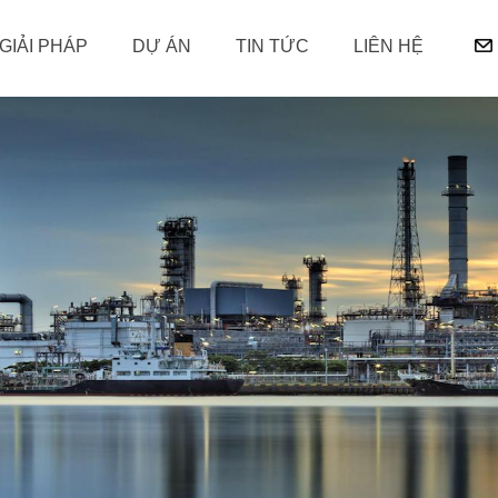
GIẢI PHÁP
DỰ ÁN
TIN TỨC
LIÊN HỆ
 & PIN LƯU TRỮ
GHIỆM
NĂNG LƯỢNG
QUẢN LÝ THÔNG MINH