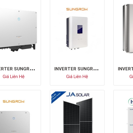
I
NVERTER SUNGROW SG33CX
I
NVERTER SUNGROW SG10KTL-M
Giá Liên Hệ
Giá Liên Hệ
Gi