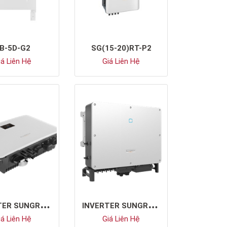
B-5D-G2
SG(15-20)RT-P2
á Liên Hệ
Giá Liên Hệ
I
NVERTER SUNGROW SG5.0RS
I
NVERTER SUNGROW SG50CX
á Liên Hệ
Giá Liên Hệ