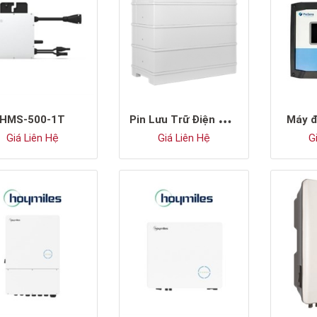
P
in Lưu Trữ Điện LFP Điện Áp Cao Sungrow SBR128
HMS-500-1T
Máy đ
Giá Liên Hệ
Giá Liên Hệ
Gi