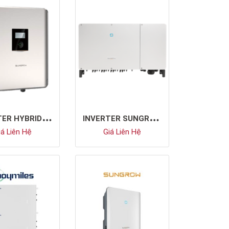
I
NVERTER HYBRID SUNGROW SH5K-30
I
NVERTER SUNGROW SG110CX
á Liên Hệ
Giá Liên Hệ