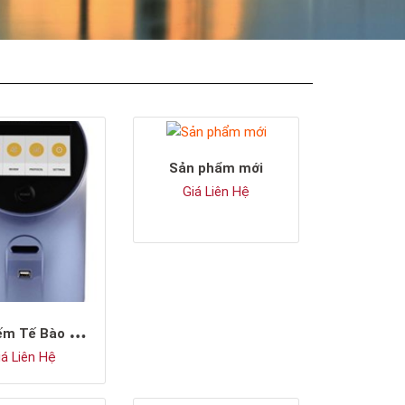
Sản phẩm mới
Giá Liên Hệ
M
áy Đếm Tế Bào Nấm Men Tự Động
á Liên Hệ